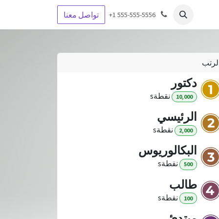
About
Help
الوظائف
تواصل معنا
+1 555-555-5556
لرتب
دكتور
نقطة
s
10,000
الرئيسي
نقطة
s
2,000
البكالوريوس
نقطة
s
500
طالب
نقطة
s
100
مبتدئ